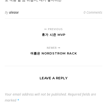
By
alease
0 Comments
PREVIOUS
휴가 시즌 MVP
NEWER
여름은 NORDSTROM RACK
LEAVE A REPLY
Your email address will not be published.
Required fields are
marked
*