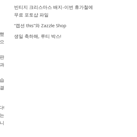
빈티지 크리스마스 배지-이번 휴가철에
무료 포토샵 파일
“캡션 this”와 Zazzle Shop
혼했
생일 축하해, 루티 박스!
반으
 판
족과
았습
 결
다!
가는
습니