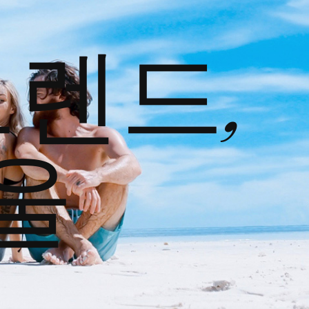
트렌드,
울