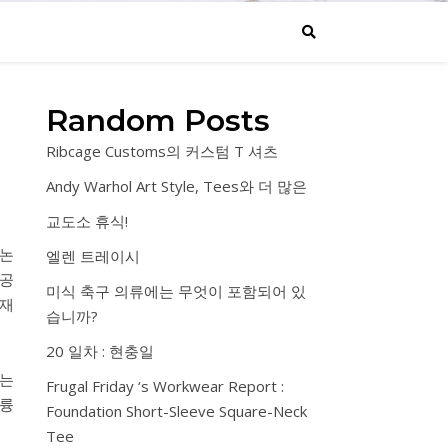
Random Posts
Ribcage Customs의 커스텀 T 셔츠
Andy Warhol Art Style, Tees와 더 많은
교도소 휴식!
 논
엘렌 트레이시
도공
미식 축구 의류에는 무엇이 포함되어 있
 재
습니까?
20 일차 : 현충일
하는
Frugal Friday ‘s Workwear Report :
훌륭
Foundation Short-Sleeve Square-Neck
Tee