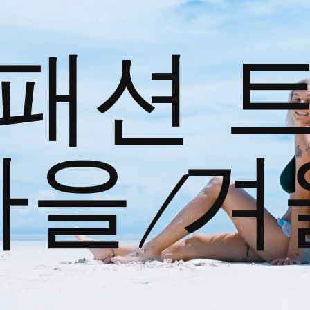
패션 
가을/겨