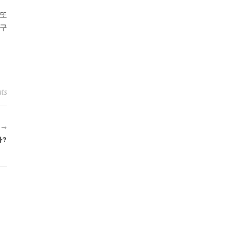
 또
누구
ts
R
까?