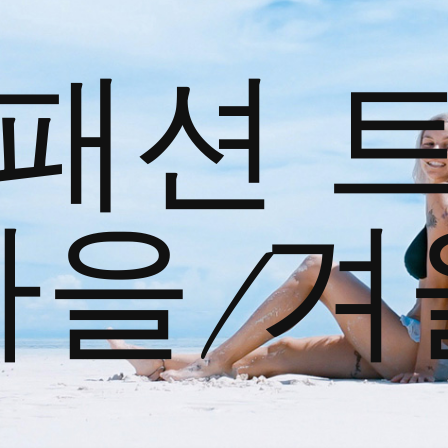
패션 
가을/겨