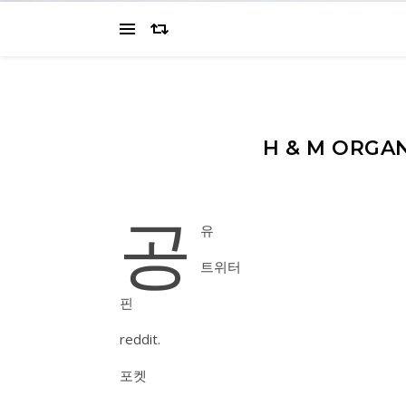
H & M ORGA
공
유
트위터
핀
reddit.
포켓