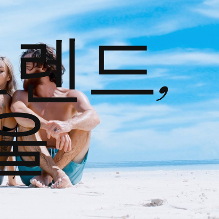
트렌드,
울