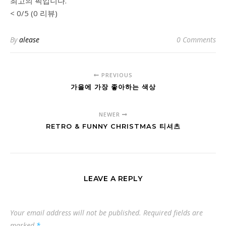
최고의 픽입니다.
< 0/5 (0 리뷰)
By
alease
0 Comments
PREVIOUS
가을에 가장 좋아하는 색상
NEWER
RETRO & FUNNY CHRISTMAS 티셔츠
LEAVE A REPLY
Your email address will not be published.
Required fields are
marked
*